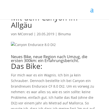
Mit dem Canyon im
Allgäu
von
MConrad
|
20.05.2019
|
Binuma
Neues Bike, neue Region nach Umzug, die
ersten 300km: ein Erfahrungsbericht.
Das Bike:
Für mich war es ein Wagnis. Ich bin ja kein
Schrauber. Dennoch bestellte ich bei Canyon ein
brandneues Endurace CF 8.0 DI2. Um es vorweg zu
nehmen: es war alles so, wie es sein sollte: keine
Probleme, einfach gut. Ich hatte das Rad (ohne die
DI2) vor einem Jahr als Mietrad auf Mallorca. So
wusste ich, dass ich dass ich meine fast 2m gut auf